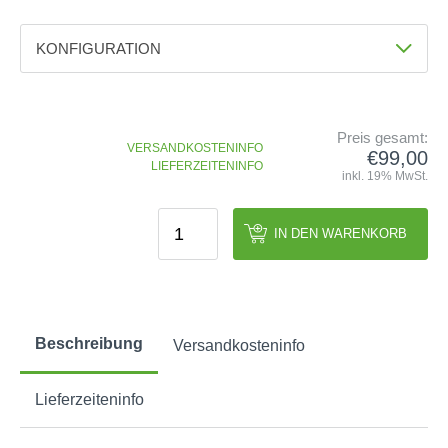
GOLFSCHLÄGER
ACCESSOIRES
SHAFTS
EVENTS
BAGS
KONFIGURATION
TRAININGSHILFEN
DEMOSCHLÄGER
GOLFKURSE
TROLLIES
Farbe
MONTAGE
EVENTS
Schwarz
BÄLLE
ANFRAGE
Preis gesamt:
SCHUHE
VERSANDKOSTENINFO
GUTSCHEINE
€99,00
LIEFERZEITENINFO
BEKLEIDUNG
inkl. 19% MwSt.
HANDSCHUHE
ZUBEHÖR
IN DEN WARENKORB
Beschreibung
Versandkosteninfo
Lieferzeiteninfo