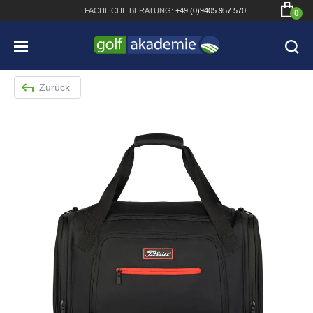
FACHLICHE
BERATUNG:
+49 (0)9405 957 570
0
Zurück
Bridgestone JGR Driver 2018
Cobra King F8+ Driver
Titleist Pro V1x mit gratis Schriftaufdruck
Bennington Waterproof QO14 Sport Cartbag