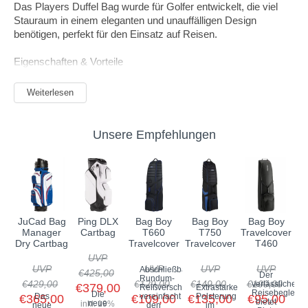
Das Players Duffel Bag wurde für Golfer entwickelt, die viel
Stauraum in einem eleganten und unauffälligen Design
benötigen, perfekt für den Einsatz auf Reisen.
Eigenschaften & Vorteile
Großzügige Größe mit Netzseitentasche für zusätzliche
Weiterlesen
Organisation
Außentasche mit Reißverschluss für Wertsachen
Add-a-bag-Hülle
Unsere Empfehlungen
Hochwertige Hardware
Verstellbarer gepolsterter Tragegurt
Premium-Gummi-Patch-Logo
Abmessungen: 30 cm x 53 cm x 30 cm
JuCad Bag
Ping DLX
Bag Boy
Bag Boy
Bag Boy
Manager
Cartbag
T660
T750
Travelcover
Dry Cartbag
Travelcover
Travelcover
T460
UVP
UVP
UVP
UVP
UVP
Abschließbarer
€425,00
Der
Rundum-
€429,00
€129,00
€149,00
€109,00
verlässliche
€379,00
Reißverschluss
Extrastarke
Reisebegleiter
Die
Das
vereinfacht
Polsterung
€365,00
€109,00
€135,00
€95,00
bietet
neue
inkl. 19%
neue
den
im