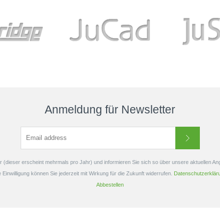
shilfe in der
Ballgeschwindigkeit beim Start.
Der Srixon D
 Zielen und
Einzigartiges 566 Dimple-Design,
über ein Elas
s bietet auch
entwickelt, um die Sinkgeschwindigkeit
zum Spiel f
 durch ein...
über...
geeignet
Anmeldung für Newsletter
 (dieser erscheint mehrmals pro Jahr) und informieren Sie sich so über unsere aktuellen A
e Einwilligung können Sie jederzeit mit Wirkung für die Zukunft widerrufen.
Datenschutzerklär
Abbestellen