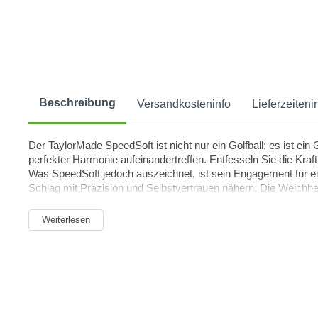
Beschreibung
Versandkosteninfo
Lieferzeiteni
Der TaylorMade SpeedSoft ist nicht nur ein Golfball; es ist ei
perfekter Harmonie aufeinandertreffen. Entfesseln Sie die Kra
Was SpeedSoft jedoch auszeichnet, ist sein Engagement für e
Schlag mit Präzision und Selbstvertrauen nähern. Die Weichheit
Weiterlesen