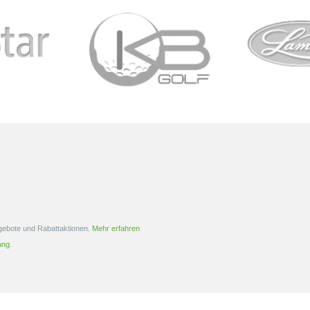
istance Golfball verfügt
ERC Soft ist unser längster Golfball mit
tic Ionomer Cover und ist
weichem Gefühl, und für 2023 haben
ür alle Handicapklassen
wir Technologien eingeführt, die ein
. Besonders beim...
neues Maß...
ngebote und Rabattaktionen.
Mehr erfahren
ung.