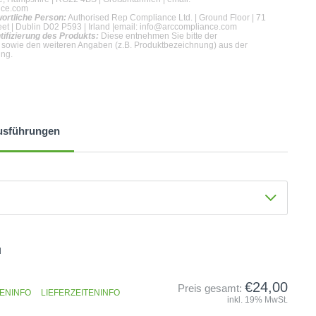
nce.com
wortliche Person:
Authorised Rep Compliance Ltd. | Ground Floor | 71
et | Dublin D02 P593 | Irland |email: info@arccompliance.com
tifizierung des Produkts:
Diese entnehmen Sie bitte der
 sowie den weiteren Angaben (z.B. Produktbezeichnung) aus der
ung.
usführungen
Gelb
d
€24,00
Preis gesamt:
ENINFO
LIEFERZEITENINFO
inkl. 19% MwSt.