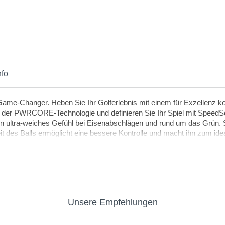
nfo
n Game-Changer. Heben Sie Ihr Golferlebnis mit einem für Exzellenz k
ft der PWRCORE-Technologie und definieren Sie Ihr Spiel mit SpeedSof
in ultra-weiches Gefühl bei Eisenabschlägen und rund um das Grün.
 des Balls ermöglicht eine bessere Kontrolle und macht ihn zum ideale
Unsere Empfehlungen