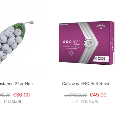
istance 24er Netz
Callaway ERC Soft Reva
€36,00
€45,00
45,00
UVP €50,00
kl. 19% MwSt.
inkl. 19% MwSt.