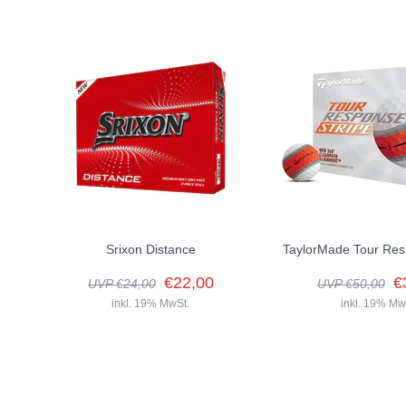
Srixon Distance
TaylorMade Tour Res
€22,00
€
UVP €24,00
UVP €50,00
inkl. 19% MwSt.
inkl. 19% Mw