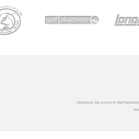
Der Srixon Distance Golfball verfügt
Eine große Ausrichtung
über ein Elastic Ionomer Cover und ist
Mitte erleichtert das
zum Spiel für alle Handicapklassen
Ausrichten von Putts. E
geeignet. Besonders beim...
zusätzliche Sichtbarkeit
Abonnieren Sie unseren E-Mail-Newsletter
Ihr