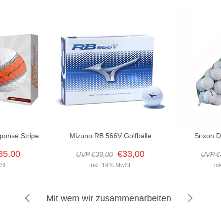
ponse Stripe
Mizuno RB 566V Golfbälle
Srixon D
35,00
€33,00
UVP €39,00
UVP €
St.
inkl. 19% MwSt.
in
Mit wem wir zusammenarbeiten
Ein weicher, 3-lagiger Ball mit weicher
Kompression für erhöhte