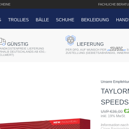
HEINE
FACHLICHE
BERATU
S
TROLLIES
BÄLLE
SCHUHE
BEKLEIDUNG
HAND
SUCHANFRAGEN
GÜNSTIG
LIEFERUNG
ANDKOSTENFREIE LIEFERUNG
er 2018
PER DPD, AUF WUNSCH PER
S
ERHALB DEUTSCHLANDS AB €50,-
ZUSTELLUNG (GEBIETSABHÄNGIG, INNERH
ELLWERT)
r
atis Schriftaufdruck
Unsere Empfehlu
f QO14 Sport Cartbag
TAYLOR
SPEEDS
€
UVP €36,00
inkl. 19% MwSt.
Information nac
Close Basingstoke