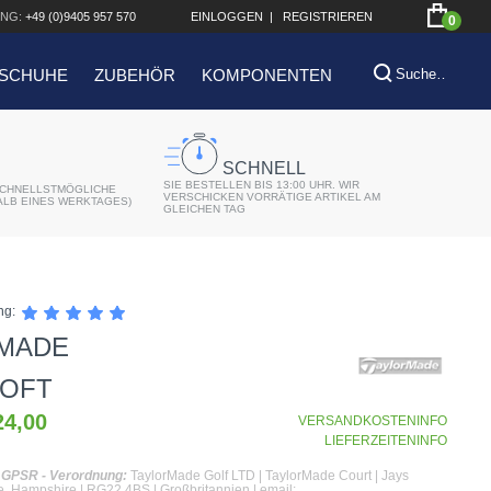
NG:
+49 (0)9405 957 570
EINLOGGEN
|
REGISTRIEREN
0
SCHUHE
ZUBEHÖR
KOMPONENTEN
SCHNELL
SIE BESTELLEN BIS 13:00 UHR. WIR
CHNELLSTMÖGLICHE
VERSCHICKEN VORRÄTIGE ARTIKEL AM
ALB EINES WERKTAGES)
GLEICHEN TAG
ng:
MADE
OFT
24,00
VERSANDKOSTENINFO
LIEFERZEITENINFO
h GPSR - Verordnung:
TaylorMade Golf LTD | TaylorMade Court | Jays
, Hampshire | RG22 4BS | Großbritannien | email: