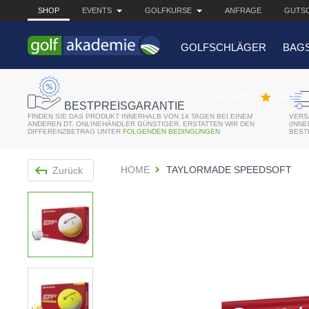
SHOP
EVENTS
GOLFKURSE
ANFRAGE
GUTSC
GOLFSCHLÄGER
BAG
BELIEBTE 
GUTSCHEINE
SALE
BESTPREISGARANTIE
FINDEN SIE DAS PRODUKT INNERHALB VON 14 TAGEN BEI EINEM
VERS
Bridgestone JGR Driv
ANDEREN DT. ONLINEHÄNDLER GÜNSTIGER, ERSTATTEN WIR DEN
(INN
DIFFERENZBETRAG UNTER
FOLGENDEN BEDINGUNGEN
BEST
Cobra King F8+ Drive
HOME
TAYLORMADE SPEEDSOFT
Zurück
Titleist Pro V1x mit gr
Bennington Waterproo