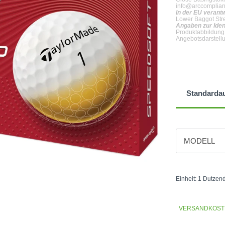
info@arccomplia
In der EU verant
Lower Baggot Stre
Angaben zur Iden
Produktabbildung
Angebotsdarstell
Standarda
MODELL
Farbe
Weiss
Einheit: 1 Dutzen
VERSANDKOST