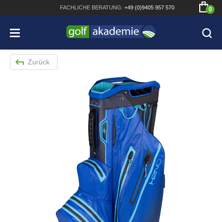
FACHLICHE
BERATUNG:
+49 (0)9405 957 570
0
Zurück
Bridgestone JGR Driver 2018
Cobra King F8+ Driver
Titleist Pro V1x mit gratis Schriftaufdruck
Bennington Waterproof QO14 Sport Cartbag