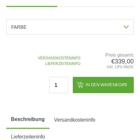
GOLFSCHLÄGER
ACCESSOIRES
SHAFTS
EVENTS
BAGS
TRAININGSHILFEN
DEMOSCHLÄGER
GOLFKURSE
TROLLIES
MONTAGE
FARBE
EVENTS
BÄLLE
Farbe
ANFRAGE
SCHUHE
Blau
GUTSCHEINE
BEKLEIDUNG
Preis gesamt:
VERSANDKOSTENINFO
€339,00
HANDSCHUHE
LIEFERZEITENINFO
inkl. 19% MwSt.
ZUBEHÖR
IN DEN WARENKORB
Beschreibung
Versandkosteninfo
Lieferzeiteninfo