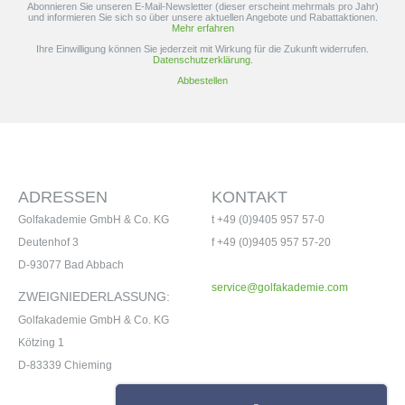
Abonnieren Sie unseren E-Mail-Newsletter (dieser erscheint mehrmals pro Jahr)
Kombination aus Leistung, Fehlerverzeihung und
und informieren Sie sich so über unsere aktuellen Angebote und Rabattaktionen.
Mehr erfahren
Anpassungsfähigkeit.
Ihre Einwilligung können Sie jederzeit mit Wirkung für die Zukunft widerrufen.
Datenschutzerklärung.
Abbestellen
ADRESSEN
KONTAKT
Golfakademie GmbH & Co. KG
t +49 (0)9405 957 57-0
Deutenhof 3
f +49 (0)9405 957 57-20
D-93077 Bad Abbach
service@golfakademie.com
ZWEIGNIEDERLASSUNG:
Golfakademie GmbH & Co. KG
Kötzing 1
D-83339 Chieming