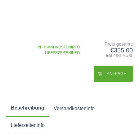
GOLFSCHLÄGER
ACCESSOIRES
SHAFTS
EVENTS
BAGS
TRAININGSHILFEN
DEMOSCHLÄGER
GOLFKURSE
TROLLIES
MONTAGE
EVENTS
BÄLLE
ANFRAGE
SCHUHE
Preis gesamt:
VERSANDKOSTENINFO
GUTSCHEINE
€355,00
BEKLEIDUNG
LIEFERZEITENINFO
inkl. 19% MwSt.
HANDSCHUHE
ZUBEHÖR
ANFRAGE
Beschreibung
Versandkosteninfo
Lieferzeiteninfo