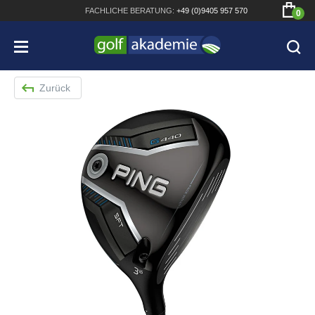
FACHLICHE
BERATUNG:
+49 (0)9405 957 570
0
Zurück
Bridgestone JGR Driver 2018
Cobra King F8+ Driver
Titleist Pro V1x mit gratis Schriftaufdruck
Bennington Waterproof QO14 Sport Cartbag