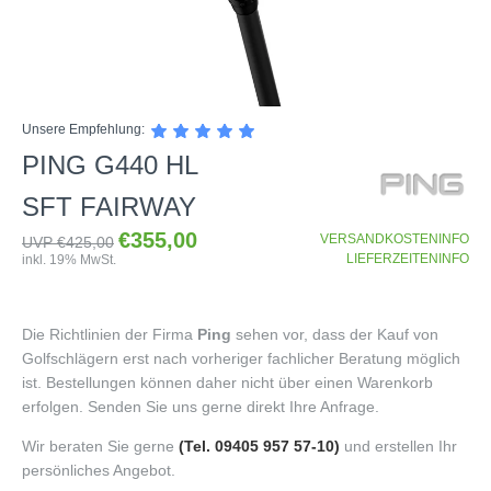
SHOP
Unsere Empfehlung:
GOLFSCHLÄGER
PING G440 HL
BAGS
DRIVER
SFT FAIRWAY
TROLLIES
CARTBAGS
FAIRWAYHÖLZER
€355,00
VERSANDKOSTENINFO
UVP €425,00
BÄLLE
PUSH- & PULLTROLLIES
STANDBAGS
EISENSÄTZE
LIEFERZEITENINFO
inkl. 19% MwSt.
SCHUHE
GOLFBÄLLE
ELEKTROTROLLIES
TRAVELBAGS
WEDGES
BEKLEIDUNG
HERREN GOLFSCHUHE
LOGOBÄLLE
TROLLEY ZUBEHÖR
SONSTIGE BAGS
HYBRIDS
Die Richtlinien der Firma
Ping
sehen vor, dass der Kauf von
HANDSCHUHE
HERREN
DAMEN GOLFSCHUHE
DRIVING EISEN
Golfschlägern erst nach vorheriger fachlicher Beratung möglich
ZUBEHÖR
HERREN GOLFHANDSCHUHE
DAMEN
KINDER GOLFSCHUHE
ist. Bestellungen können daher nicht über einen Warenkorb
PUTTER
erfolgen. Senden Sie uns gerne direkt Ihre Anfrage.
KOMPONENTEN
ENTFERNUNGSMESSER
DAMEN GOLFHANDSCHUHE
CAPS
KINDER GOLFSCHLÄGER
GUTSCHEINE
GRIFFE
REGENSCHIRME
KINDER GOLFHANDSCHUHE
Wir beraten Sie gerne
GÜRTEL & SOCKEN
(Tel. 09405 957 57-10)
und erstellen Ihr
KOMPLETTSETS
persönliches Angebot.
SALE
GUTSCHEINE
HANDTÜCHER
HEADS