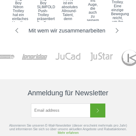
ins
Trolley.
Boy
Boy
ist ein
Auge,
Eine
Nitron
SLIMFOLD
absolutes
die
einzige
Trolley
Push-
Allround-
auch
Bewegung
hat ein
Trolley
Talent,
zu
reicht,
einfaches
präsentiert
denn
seinem
um ihn
Handling.
BagBoy
er
Namen
ein-
Er ist in
einmal
verfügt
­
und
Mit wem wir zusammenarbeiten
nur 2
wieder
über
inspirierten.
ausklappen,
Schritten
eine
eine
Ihr
wobei
aufgebaut
bahnbrechende
handliche,
negativer...
sich
oder
Innovation,
leichte
das...
zusammengelegt.
die
und
Verriegelung...
die...
unkomplizierte...
Anmeldung für Newsletter
Abonnieren Sie unseren E-Mail-Newsletter (dieser erscheint mehrmals pro Jahr)
und informieren Sie sich so über unsere aktuellen Angebote und Rabattaktionen.
Mehr erfahren