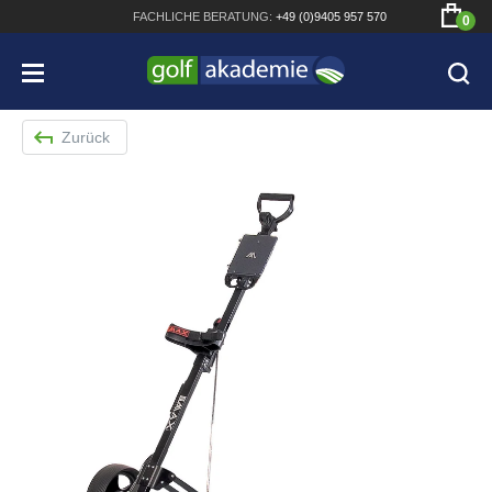
FACHLICHE
BERATUNG:
+49 (0)9405 957 570
0
Zurück
Bridgestone JGR Driver 2018
Cobra King F8+ Driver
Titleist Pro V1x mit gratis Schriftaufdruck
Bennington Waterproof QO14 Sport Cartbag