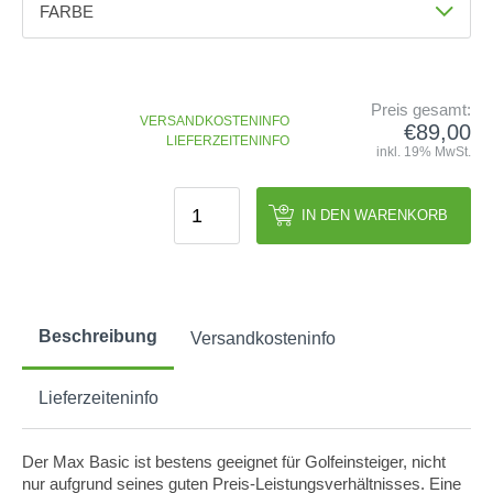
FARBE
GOLFSCHLÄGER
ACCESSOIRES
SHAFTS
EVENTS
Farbe
BAGS
TRAININGSHILFEN
DEMOSCHLÄGER
GOLFKURSE
Schwarz
TROLLIES
MONTAGE
EVENTS
Preis gesamt:
BÄLLE
VERSANDKOSTENINFO
€89,00
ANFRAGE
LIEFERZEITENINFO
inkl. 19% MwSt.
SCHUHE
GUTSCHEINE
BEKLEIDUNG
IN DEN WARENKORB
HANDSCHUHE
ZUBEHÖR
Beschreibung
Versandkosteninfo
Lieferzeiteninfo
Der Max Basic ist bestens geeignet für Golfeinsteiger, nicht
nur aufgrund seines guten Preis-Leistungsverhältnisses. Eine