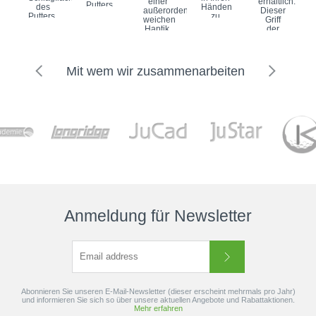
einer
erhältlich.
Putters.
des
Händen
außerordentlich
Dieser
Dies
Putters.
zu
weichen
Griff
ermöglicht
Dies
maximieren.
Haptik.
der
jedem
ermöglicht
Standard
Extrem
Marke
Spieler
jedem
52gr
griffig,
Golf
ein...
Spieler
60
sorgt er
Pride
ein...
Runde...
für ein
ist ein
Mit wem wir zusammenarbeiten
völlig...
Bestseller...
Anmeldung für Newsletter
Abonnieren Sie unseren E-Mail-Newsletter (dieser erscheint mehrmals pro Jahr)
und informieren Sie sich so über unsere aktuellen Angebote und Rabattaktionen.
Mehr erfahren