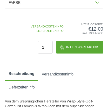
FARBE
GOLFSCHLÄGER
ACCESSOIRES
SHAFTS
EVENTS
Farbe
BAGS
TRAININGSHILFEN
DEMOSCHLÄGER
GOLFKURSE
Schwarz/Blau
Schwarz/Rot
Schwarz/Weiss
TROLLIES
MONTAGE
EVENTS
Preis gesamt:
BÄLLE
VERSANDKOSTENINFO
€12,00
Größe
ANFRAGE
LIEFERZEITENINFO
inkl. 19% MwSt.
SCHUHE
Standard
GUTSCHEINE
BEKLEIDUNG
IN DEN WARENKORB
HANDSCHUHE
ZUBEHÖR
Beschreibung
Versandkosteninfo
Lieferzeiteninfo
Von dem ursprünglichen Hersteller von Wrap-Style-Golf-
Griffen, ist Lamkin\'s Wrap-Tech mit dem super-klebrigen