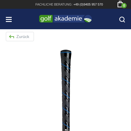
FACHLICHE
BERATUNG:
+49 (0)9405 957 570
0
Zurück
Bridgestone JGR Driver 2018
Cobra King F8+ Driver
Titleist Pro V1x mit gratis Schriftaufdruck
Bennington Waterproof QO14 Sport Cartbag