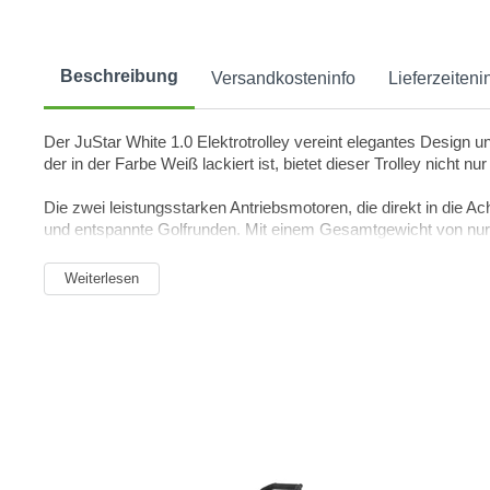
Beschreibung
Versandkosteninfo
Lieferzeiteni
Der JuStar White 1.0 Elektrotrolley vereint elegantes Design 
der in der Farbe Weiß lackiert ist, bietet dieser Trolley nich
Die zwei leistungsstarken Antriebsmotoren, die direkt in die 
und entspannte Golfrunden. Mit einem Gesamtgewicht von nur 
Der JuStar White 1.0 lässt sich mit wenigen Handgriffen auf 
Weiterlesen
Geschwindigkeitseinstellung erfolgt komfortabel über den ergo
Trolley auch mit einer Fernsteuerung bedienen, die ein entspann
Mit einem Lithium-Hochleistungsakku ausgestattet, ermöglicht 
sicher transportierbar.
Technische Details:
- Leichtbaurahmen aus Aluminiumlegierung in Weiß