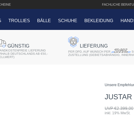
HEINE
FACHLICHE
BERATU
S
TROLLIES
BÄLLE
SCHUHE
BEKLEIDUNG
HAND
SUCHANFRAGEN
GÜNSTIG
LIEFERUNG
ANDKOSTENFREIE LIEFERUNG
er 2018
PER DPD, AUF WUNSCH PER
S
ERHALB DEUTSCHLANDS AB €50,-
ZUSTELLUNG (GEBIETSABHÄNGIG, INNERH
ELLWERT)
r
atis Schriftaufdruck
Unsere Empfehlu
f QO14 Sport Cartbag
JUSTAR 
UVP €2.399,00
inkl. 19% MwSt.