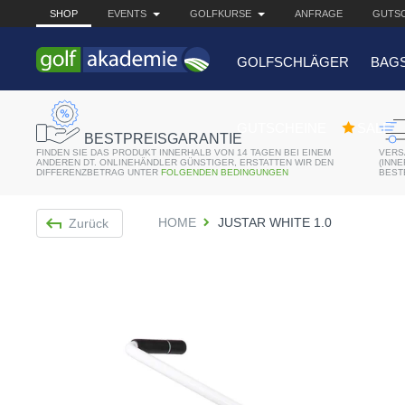
SHOP
EVENTS
GOLFKURSE
ANFRAGE
GUTSC
GOLFSCHLÄGER
BAG
BELIEBTE 
GUTSCHEINE
SALE
BESTPREISGARANTIE
FINDEN SIE DAS PRODUKT INNERHALB VON 14 TAGEN BEI EINEM
VERS
Bridgestone JGR Driv
ANDEREN DT. ONLINEHÄNDLER GÜNSTIGER, ERSTATTEN WIR DEN
(INN
DIFFERENZBETRAG UNTER
FOLGENDEN BEDINGUNGEN
BEST
Cobra King F8+ Drive
HOME
JUSTAR WHITE 1.0
Zurück
Titleist Pro V1x mit gr
Bennington Waterproo