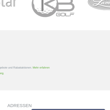
esonders intuitiven
Komfort und maximale Kontrolle auf
edienung....
dem...
ngebote und Rabattaktionen.
Mehr erfahren
ung.
ADRESSEN