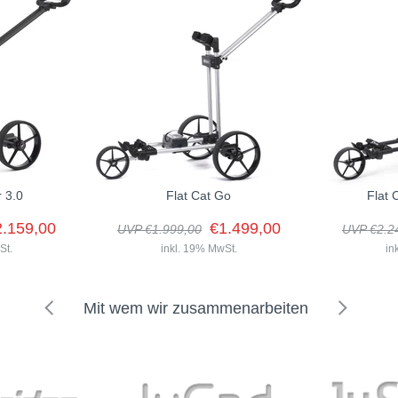
m
degerät
;
degerät
d ist nach dem UN-Transporttest BU-202100303-B1 zertifiziert
r 3.0
Flat Cat Go
Flat 
2.159,00
€1.499,00
, höchste Praktikabilität und innovative Technik zu einem perfekten B
UVP €1.999,00
UVP €2.2
St.
inkl. 19% MwSt.
in
Mit wem wir zusammenarbeiten
Der Flat Cat Go ist der perfekte
Einstieg in die Welt der elektrischen
Der Flat Cat 
Golf-Trolleys. Einfach, intuitiv und
t der bewährte
bewährte Zuve
funktional - so...
t Cat Elektro-
mit modernen