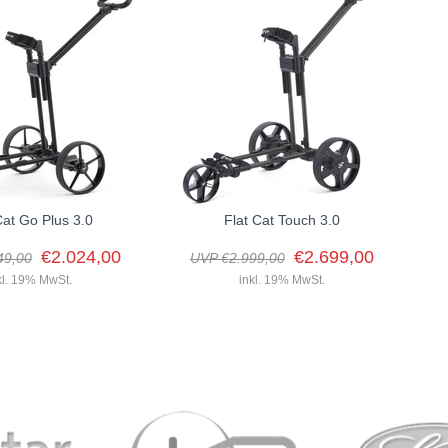
Cat Go Plus 3.0
Flat Cat Touch 3.0
€2.024,00
€2.699,00
egleiter. Erleben Sie maximalen Komfort, Stabilität und
49,00
UVP €2.999,00
kl. 19% MwSt.
inkl. 19% MwSt.
Go Plus 3.0 verbindet die
Der Flat Cat Touch 3.0 ist das
rlässigkeit der Go-Serie
Premium-Modell für Golfer, die
 Komfortfunktionen und
modernste Technologie, höchsten