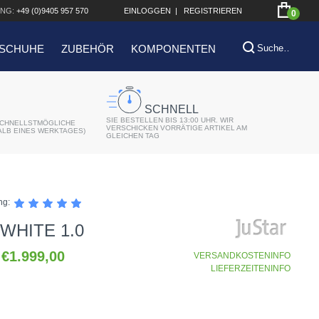
NG:
+49 (0)9405 957 570
EINLOGGEN
|
REGISTRIEREN
0
SCHUHE
ZUBEHÖR
KOMPONENTEN
SCHNELL
SIE BESTELLEN BIS 13:00 UHR. WIR
CHNELLSTMÖGLICHE
VERSCHICKEN VORRÄTIGE ARTIKEL AM
ALB EINES WERKTAGES)
GLEICHEN TAG
ng:
WHITE 1.0
€1.999,00
VERSANDKOSTENINFO
LIEFERZEITENINFO