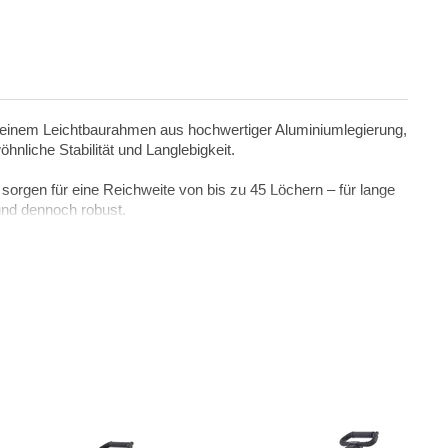
it einem Leichtbaurahmen aus hochwertiger Aluminiumlegierung,
nliche Stabilität und Langlebigkeit.
sorgen für eine Reichweite von bis zu 45 Löchern – für lange
und dennoch robust.
den Transport macht. Die stufenlose
ne individuelle Anpassung sorgt. Optional können Sie den
Der Akku ist klein, kompakt und durch die UN-Zertifizierung