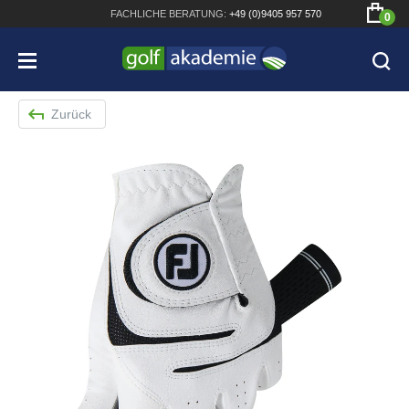
FACHLICHE
BERATUNG:
+49 (0)9405 957 570
0
Zurück
Bridgestone JGR Driver 2018
Cobra King F8+ Driver
Titleist Pro V1x mit gratis Schriftaufdruck
Bennington Waterproof QO14 Sport Cartbag