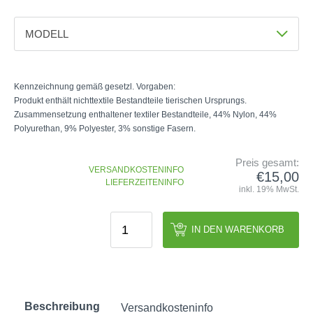
GOLFSCHLÄGER
ACCESSOIRES
SHAFTS
EVENTS
BAGS
MODELL
TRAININGSHILFEN
DEMOSCHLÄGER
GOLFKURSE
TROLLIES
Farbe
MONTAGE
EVENTS
Weiss
Schwarz
BÄLLE
ANFRAGE
Kennzeichnung gemäß gesetzl. Vorgaben:
SCHUHE
Produkt enthält nichttextile Bestandteile tierischen Ursprungs.
GUTSCHEINE
Größe
Zusammensetzung enthaltener textiler Bestandteile, 44% Nylon, 44%
BEKLEIDUNG
Polyurethan, 9% Polyester, 3% sonstige Fasern.
LH S
LH M
LH ML
LH L
RH S
HANDSCHUHE
RH M
RH ML
RH L
Preis gesamt:
ZUBEHÖR
VERSANDKOSTENINFO
€15,00
LIEFERZEITENINFO
inkl. 19% MwSt.
IN DEN WARENKORB
Beschreibung
Versandkosteninfo