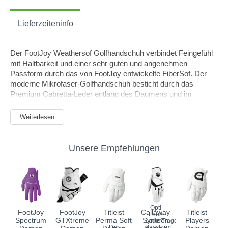
Lieferzeiteninfo
Der FootJoy Weathersof Golfhandschuh verbindet Feingefühl
mit Haltbarkeit und einer sehr guten und angenehmen
Passform durch das von FootJoy entwickelte FiberSof. Der
moderne Mikrofaser-Golfhandschuh besticht durch das
Premium Cabretta-Leder entlang des Daumens und im
Griffbereich der Handfläche. Somit wird die Griffigkeit
verbessert und die längere Haltbarkeit in wichtigen
Weiterlesen
Schlüsselzonen gewährleistet. Das doppellagige PowerNet-
Gewebe entlang der Knöchel vermitteln ein zusätzliches Maß
an Greifkomfort und der Formbeständigkeit. Das doppellagige
Unsere Empfehlungen
PowerNet-Gewebe entlang der Knöchel vermitteln ein
zusätzliches Maß an Greifkomfort und der Formbeständigkeit.
.
Opti
FootJoy
FootJoy
Titleist
Callaway
Titleist
Feel-
Spectrum
GTXtreme
Perma Soft
Syntech
Players
LederTragegefühl,
Der
Passform