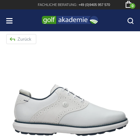
FACHLICHE
BERATUNG:
+49 (0)9405 957 570
0
Zurück
Bridgestone JGR Driver 2018
Cobra King F8+ Driver
Titleist Pro V1x mit gratis Schriftaufdruck
Bennington Waterproof QO14 Sport Cartbag