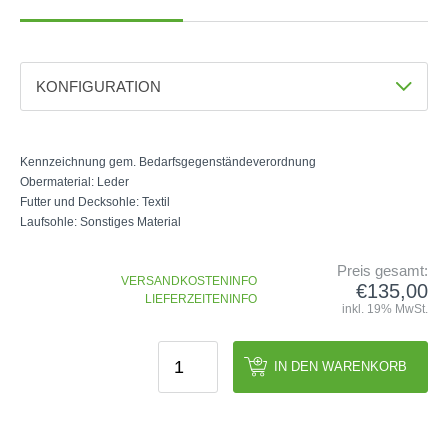
GOLFSCHLÄGER
ACCESSOIRES
SHAFTS
EVENTS
BAGS
TRAININGSHILFEN
DEMOSCHLÄGER
GOLFKURSE
TROLLIES
MONTAGE
KONFIGURATION
EVENTS
BÄLLE
Farbe
ANFRAGE
SCHUHE
Weiß (97925)
GUTSCHEINE
Kennzeichnung gem. Bedarfsgegenständeverordnung
BEKLEIDUNG
Obermaterial: Leder
Größe
HANDSCHUHE
Futter und Decksohle: Textil
Laufsohle: Sonstiges Material
ZUBEHÖR
Preis gesamt:
VERSANDKOSTENINFO
€135,00
LIEFERZEITENINFO
inkl. 19% MwSt.
IN DEN WARENKORB