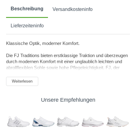
Beschreibung
Versandkosteninfo
Lieferzeiteninfo
Klassische Optik, moderner Komfort.
Die FJ Traditions bieten erstklassige Traktion und überzeugen
durch modernen Komfort mit einer unglaublich leichten und
abrollflexiblen Sohle sowie hohe Pflegeleichtigkeit. FJ, der
Golfschuh Nr. 1.
Weiterlesen
GANZTÄGIGER KOMFORT: Der hervorragend dämpfende
Schaum im Unterfußbereich sorgt für Komfort und
Unterstützung während der gesamten Runde, und das
Unsere Empfehlungen
eingebaute Achilles-Pad sorgt für einen perfekten, rutschfesten
Sitz.
100% WASSERDICHT:1 JAHR GARANTIE AUF
WASSERDICHTHEIT - Hochwertiges Vollnarbenleder bietet
ein weiches und leicht zu reinigendes Obermaterial mit 1 Jahr