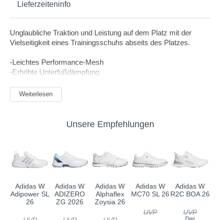
Lieferzeiteninfo
Unglaubliche Traktion und Leistung auf dem Platz mit der
Vielseitigkeit eines Trainingsschuhs abseits des Platzes.
-Leichtes Performance-Mesh
-Erhöhte Unterfußdämpfung
-Eigene Versa-Trax Gummilaufsohle für vielseitige Traktion auf
und abseits des Platzes
Weiterlesen
-Eine weiche EVA-Zwischensohle bietet verbesserten Komfort
und außergewöhnliche Stabilität
Unsere Empfehlungen
Adidas W
Adidas W
Adidas W
Adidas W
Adidas W
Adipower SL
ADIZERO
Alphaflex
MC70 SL 26
R2C BOA 26
26
ZG 2026
Zoysia 26
UVP
UVP
Der
UVP
UVP
UVP