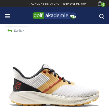
FACHLICHE
BERATUNG:
+49 (0)9405 957 570
0
Zurück
Bridgestone JGR Driver 2018
Cobra King F8+ Driver
Titleist Pro V1x mit gratis Schriftaufdruck
Bennington Waterproof QO14 Sport Cartbag