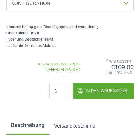
KONFIGURATION
GOLFSCHLÄGER
ACCESSOIRES
SHAFTS
EVENTS
Farbe
BAGS
TRAININGSHILFEN
DEMOSCHLÄGER
GOLFKURSE
Weiß/Orange (95745)
Schwarz (95717)
TROLLIES
MONTAGE
Kennzeichnung gem. Bedarfsgegenständeverordnung
EVENTS
Weiß/Grau (95746)
Grau/Blau (95744)
Obermaterial: Textil
BÄLLE
ANFRAGE
Futter und Decksohle: Textil
SCHUHE
Laufsohle: Sonstiges Material
GUTSCHEINE
Größe
BEKLEIDUNG
Preis gesamt:
HANDSCHUHE
VERSANDKOSTENINFO
€109,00
LIEFERZEITENINFO
ZUBEHÖR
inkl. 19% MwSt.
IN DEN WARENKORB
Beschreibung
Versandkosteninfo