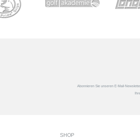
Der CP2 ist Golf Prid
Performance Griff 
außerordentlich weic
Extrem griffig, sorgt er fü
Abonnieren Sie unseren E-Mail-Newsletter
Ihr
SHOP