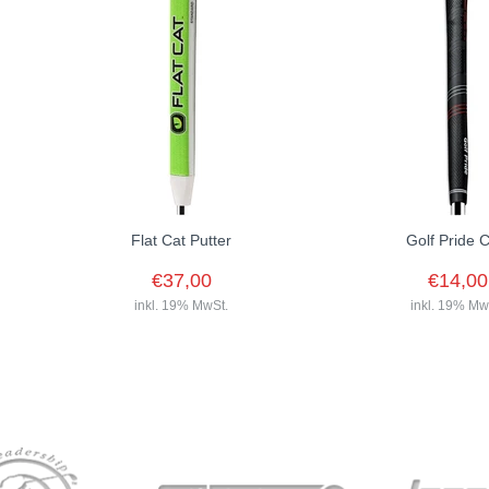
Flat Cat Putter
Golf Pride 
€37,00
€14,00
inkl. 19% MwSt.
inkl. 19% Mw
Bei dem revolutionären Flat Cat Putter
Griff verlaufen beide Seiten parallel zur
Schlagfläche des Putters. Dies
ermöglicht jedem Spieler ein...