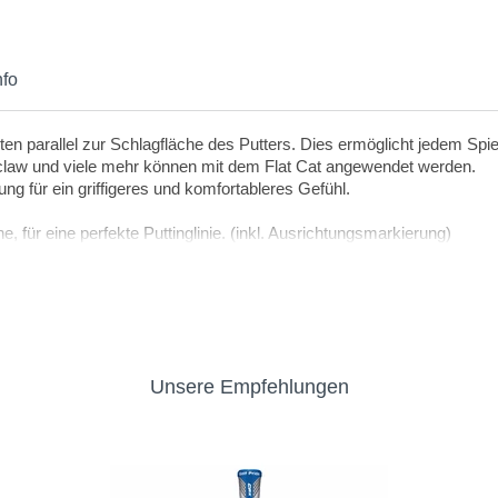
nfo
iten parallel zur Schlagfläche des Putters. Dies ermöglicht jedem Spie
, claw und viele mehr können mit dem Flat Cat angewendet werden.
 für ein griffigeres und komfortableres Gefühl.
 für eine perfekte Puttinglinie. (inkl. Ausrichtungsmarkierung)
nstanz und Genauigkeit.
tnehmen aus dem Bag.
Unsere Empfehlungen