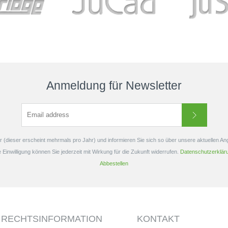
erhältlich. D
e’s erster
Pride i
mit einer
hen Haptik.
r ein völlig...
Anmeldung für Newsletter
 (dieser erscheint mehrmals pro Jahr) und informieren Sie sich so über unsere aktuellen A
e Einwilligung können Sie jederzeit mit Wirkung für die Zukunft widerrufen.
Datenschutzerklär
Abbestellen
RECHTSINFORMATION
KONTAKT