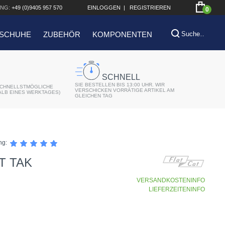
NG:
+49 (0)9405 957 570
EINLOGGEN
|
REGISTRIEREN
0
SCHUHE
ZUBEHÖR
KOMPONENTEN
SCHNELL
SIE BESTELLEN BIS 13:00 UHR. WIR
CHNELLSTMÖGLICHE
VERSCHICKEN VORRÄTIGE ARTIKEL AM
ALB EINES WERKTAGES)
GLEICHEN TAG
ng:
T TAK
VERSANDKOSTENINFO
LIEFERZEITENINFO