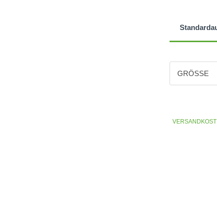
Standarda
GRÖSSE
Größe
Midsize+
VERSANDKOST