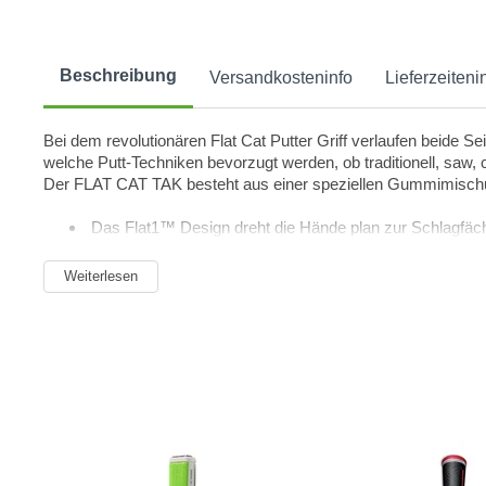
Beschreibung
Versandkosteninfo
Lieferzeiteni
Bei dem revolutionären Flat Cat Putter Griff verlaufen beide Se
welche Putt-Techniken bevorzugt werden, ob traditionell, saw
Der FLAT CAT TAK besteht aus einer speziellen Gummimischung
Das Flat1™ Design dreht die Hände plan zur Schlagfäche,
Die einzigartige Form der Flat Cat Griffe verbessert Ko
"Easy-Glide™cone" für ein müheloses En
Weiterlesen
Core 0,58 Midsize+ 68gr