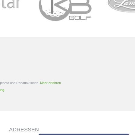
Der Multicompound Plus 4 ist ein Tour
ieser Griff der Marke Golf
erprobter, Hybrid Griff, der über ein
st ein Bestseller...
größeres und weicheres
Gummimaterial verfügt. Die untere...
ngebote und Rabattaktionen.
Mehr erfahren
ung.
ADRESSEN