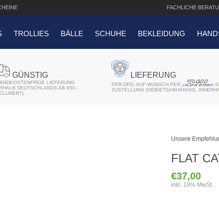
HEINE
FACHLICHE
BERATU
S
TROLLIES
BÄLLE
SCHUHE
BEKLEIDUNG
HAND
SUCHANFRAGEN
GÜNSTIG
LIEFERUNG
ANDKOSTENFREIE LIEFERUNG
er 2018
PER DPD, AUF WUNSCH PER
S
ERHALB DEUTSCHLANDS AB €50,-
ZUSTELLUNG (GEBIETSABHÄNGIG, INNERH
ELLWERT)
r
atis Schriftaufdruck
Unsere Empfehlu
f QO14 Sport Cartbag
FLAT CA
€37,00
inkl. 19% MwSt.