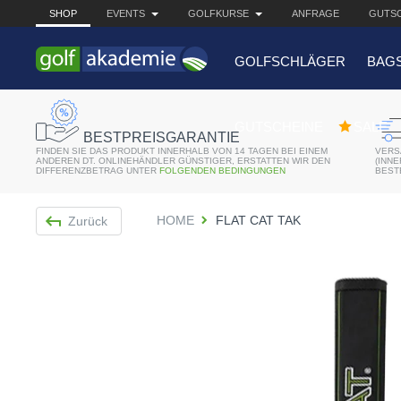
SHOP
EVENTS
GOLFKURSE
ANFRAGE
GUTSC
GOLFSCHLÄGER
BAG
BELIEBTE 
GUTSCHEINE
SALE
BESTPREISGARANTIE
FINDEN SIE DAS PRODUKT INNERHALB VON 14 TAGEN BEI EINEM
VERS
Bridgestone JGR Driv
ANDEREN DT. ONLINEHÄNDLER GÜNSTIGER, ERSTATTEN WIR DEN
(INN
DIFFERENZBETRAG UNTER
FOLGENDEN BEDINGUNGEN
BEST
Cobra King F8+ Drive
HOME
FLAT CAT TAK
Zurück
Titleist Pro V1x mit gr
Bennington Waterproo