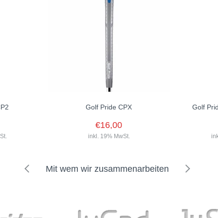
CP2
Golf Pride CPX
Golf Pr
€16,00
St.
inkl. 19% MwSt.
in
Mit wem wir zusammenarbeiten
Der Griff wurde entwickelt um
Vibrationen zu reduzieren und den
Komfort in Ihren Händen zu
maximieren. Standard 52gr 60
Der Golf Prid
Runde...
in vielen