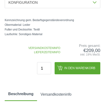
KONFIGURATION
GOLFSCHLÄGER
ACCESSOIRES
SHAFTS
EVENTS
Farbe
BAGS
TRAININGSHILFEN
DEMOSCHLÄGER
GOLFKURSE
Weiß/Mint
Weiß/Rot
TROLLIES
MONTAGE
Kennzeichnung gem. Bedarfsgegenständeverordnung
EVENTS
Obermaterial: Leder
BÄLLE
Größe
ANFRAGE
Futter und Decksohle: Textil
SCHUHE
Laufsohle: Sonstiges Material
36
37
38
39
40
41
GUTSCHEINE
BEKLEIDUNG
42
Preis gesamt:
HANDSCHUHE
VERSANDKOSTENINFO
€209,00
LIEFERZEITENINFO
ZUBEHÖR
inkl. 19% MwSt.
IN DEN WARENKORB
Beschreibung
Versandkosteninfo