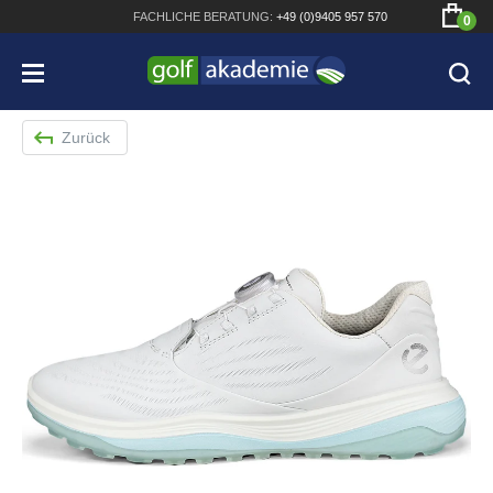
FACHLICHE
BERATUNG:
+49 (0)9405 957 570
0
Zurück
Bridgestone JGR Driver 2018
Cobra King F8+ Driver
Titleist Pro V1x mit gratis Schriftaufdruck
Bennington Waterproof QO14 Sport Cartbag