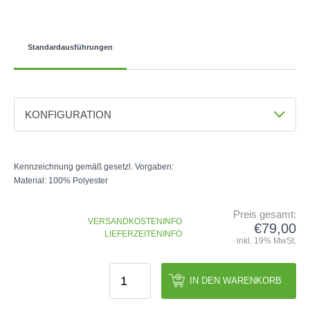
GOLFSCHLÄGER
ACCESSOIRES
SHAFTS
EVENTS
BAGS
TRAININGSHILFEN
DEMOSCHLÄGER
GOLFKURSE
Standardausführungen
TROLLIES
MONTAGE
EVENTS
BÄLLE
ANFRAGE
SCHUHE
GUTSCHEINE
KONFIGURATION
BEKLEIDUNG
Farbe
HANDSCHUHE
Blau/Schwarz
ZUBEHÖR
Kennzeichnung gemäß gesetzl. Vorgaben:
Material: 100% Polyester
Größe
M
Preis gesamt:
VERSANDKOSTENINFO
€79,00
LIEFERZEITENINFO
inkl. 19% MwSt.
IN DEN WARENKORB