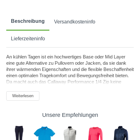
Beschreibung
Versandkosteninfo
Lieferzeiteninfo
An kühlen Tagen ist ein hochwertiges Base oder Mid Layer
eine gute Alternative zu Pullovern oder Jacken, da sie dank
ihrer wärmenden Eigenschaften und die flexible Beschaffenheit
einen optimalen Tragekomfort und Bewegungsfreiheit bieten.
Da macht auch das Callaway Performance 1/4 Zip keine
Ausnahme. Das Callaway Performance 1/4 Zip wurde speziell
für die ungemütlichen Wetterlagen entwickelt und verspricht
Weiterlesen
daher einen hervorragenden Schutz vor den Elementen ohne
Sie in Ihren Bewegungsabläufen einzuschränken. Das
funktionale Material des Callaway Performance 1/4 Zip ist
Unsere Empfehlungen
wind- und wasserabweisend und gewährleistet darüber hinaus
eine hohe Atmungsaktivität.
So geraten Sie trotz der körperlichen Anstrengung nicht so