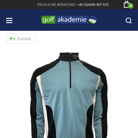
FACHLICHE
BERATUNG:
+49 (0)9405 957 570
0
Zurück
Bridgestone JGR Driver 2018
Cobra King F8+ Driver
Titleist Pro V1x mit gratis Schriftaufdruck
Bennington Waterproof QO14 Sport Cartbag