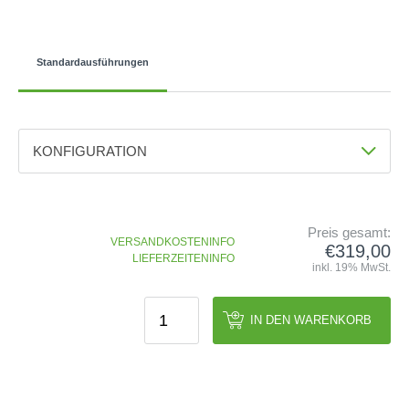
GOLFSCHLÄGER
ACCESSOIRES
SHAFTS
EVENTS
BAGS
TRAININGSHILFEN
DEMOSCHLÄGER
GOLFKURSE
Standardausführungen
TROLLIES
MONTAGE
EVENTS
BÄLLE
ANFRAGE
SCHUHE
GUTSCHEINE
KONFIGURATION
BEKLEIDUNG
Farbe
HANDSCHUHE
Navy
ZUBEHÖR
Preis gesamt:
VERSANDKOSTENINFO
€319,00
LIEFERZEITENINFO
inkl. 19% MwSt.
IN DEN WARENKORB