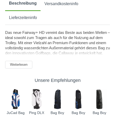
Beschreibung
Versandkosteninfo
Lieferzeiteninfo
Das neue Fairway+ HD vereint das Beste aus beiden Welten –
ideal sowohl zum Tragen als auch für die Nutzung auf dem
Trolley. Mit einer Vielzahl an Premium-Funktionen und einem
vollständig wasserdichten Außenmaterial gehört dieses Bag zu
den innovativsten Golfbags, die Callaway je entwickelt hat.
Der 5-fach unterteilte Top mit durchgehenden Dividern und der
Weiterlesen
Shaft Shield™ Gummiumrandung sorgt für optimale
Schlägerorganisation und schützt zuverlässig vor
Beschädigungen. Das ergonomisch optimierte Anamatic™
Unsere Empfehlungen
Tragesystem sowie die gepolsterten EVA-Hüftauflagen und
Schultergurte garantieren höchsten Tragekomfort, selbst bei
längeren Runden.
Dank der Lowrider 2.0 Technologie ist das Fairway+ HD auch
perfekt für die Verwendung auf Golfcarts und Trolleys geeignet
JuCad Bag
Ping DLX
Bag Boy
Bag Boy
Bag Boy
– maximale Stabilität und einfaches Handling sind garantiert.