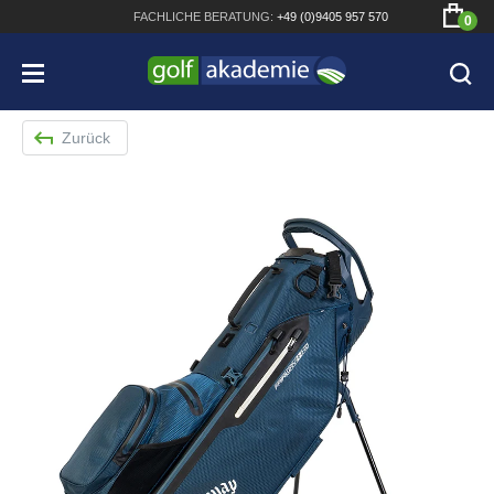
FACHLICHE
BERATUNG:
+49 (0)9405 957 570
0
Zurück
Bridgestone JGR Driver 2018
Cobra King F8+ Driver
Titleist Pro V1x mit gratis Schriftaufdruck
Bennington Waterproof QO14 Sport Cartbag