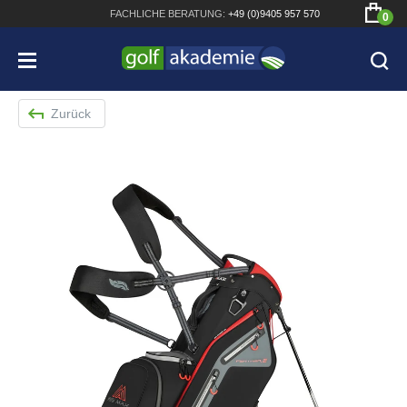
FACHLICHE
BERATUNG:
+49 (0)9405 957 570
0
Zurück
Bridgestone JGR Driver 2018
Cobra King F8+ Driver
Titleist Pro V1x mit gratis Schriftaufdruck
Bennington Waterproof QO14 Sport Cartbag