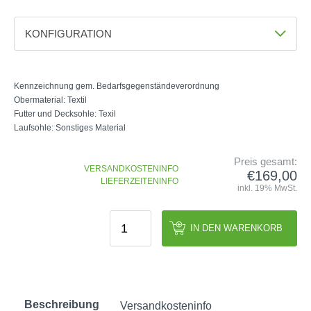
GOLFSCHLÄGER
ACCESSOIRES
SHAFTS
EVENTS
BAGS
KONFIGURATION
TRAININGSHILFEN
DEMOSCHLÄGER
GOLFKURSE
TROLLIES
Farbe
MONTAGE
EVENTS
Schwarz
Dunkelgrau
Hellgrau
BÄLLE
ANFRAGE
Kennzeichnung gem. Bedarfsgegenständeverordnung
SCHUHE
Obermaterial: Textil
GUTSCHEINE
Größe
Futter und Decksohle: Texil
BEKLEIDUNG
Laufsohle: Sonstiges Material
38 (UK 5) Medium
38,6 (UK 5,5) Medium
HANDSCHUHE
40,6 (UK 7) Medium
41,3 (UK 7,5) Medium
Preis gesamt:
ZUBEHÖR
VERSANDKOSTENINFO
€169,00
LIEFERZEITENINFO
inkl. 19% MwSt.
IN DEN WARENKORB
Beschreibung
Versandkosteninfo