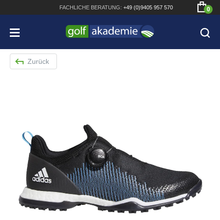
FACHLICHE
BERATUNG:
+49 (0)9405 957 570
0
Zurück
Bridgestone JGR Driver 2018
Cobra King F8+ Driver
Titleist Pro V1x mit gratis Schriftaufdruck
Bennington Waterproof QO14 Sport Cartbag