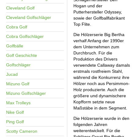
Hogan und der
Cleveland Golf
Putterhersteller Odyssey,
Cleveland Golfschläger
sowie der Golfballfabrikant
Top Flite.
SHOP
Cobra Golf
Die Hölzerserie Big Bertha
Cobra Golfschläger
GOLFSCHLÄGER
verhalf Anfang der 1990er
Golfbälle
dem Unternehmen zum
BAGS
DRIVER
Durchbruch. Für die
Golf Geschichte
TROLLIES
Produktion des Drivers
CARTBAGS
FAIRWAYHÖLZER
Golfschläger
verwendete Callaway damals
BÄLLE
PUSH- & PULLTROLLIES
STANDBAGS
EISENSÄTZE
erstmals rostfreiem Stahl,
Jucad
SCHUHE
während die Konkurrenz ihre
GOLFBÄLLE
ELEKTROTROLLIES
TRAVELBAGS
WEDGES
Hölzer noch aus Persimmon-
Mizuno Golf
BEKLEIDUNG
HERREN GOLFSCHUHE
LOGOBÄLLE
TROLLEY ZUBEHÖR
SONSTIGE BAGS
HYBRIDS
Holz produzierte. Auch die
Mizuno Golfschläger
HANDSCHUHE
größere und dynamischere
HERREN
DAMEN GOLFSCHUHE
DRIVING EISEN
Kopfform setzte neue
Max Trolleys
ZUBEHÖR
HERREN GOLFHANDSCHUHE
DAMEN
KINDER GOLFSCHUHE
PUTTER
Maßstäbe in dem Segment.
Nike Golf
KOMPONENTEN
ENTFERNUNGSMESSER
DAMEN GOLFHANDSCHUHE
CAPS
KINDER GOLFSCHLÄGER
Die Hölzerserie wurde in den
Ping Golf
GUTSCHEINE
GRIFFE
REGENSCHIRME
KINDER GOLFHANDSCHUHE
folgenden Jahren
GÜRTEL & SOCKEN
KOMPLETTSETS
weiterentwickelt. Für die
Scotty Cameron
SALE
GUTSCHEINE
HANDTÜCHER
HEADS
Schläger Great Big Bertha