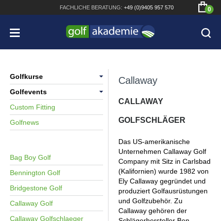
FACHLICHE
BERATUNG:
+49 (0)9405 957 570
0
Golfkurse
Callaway
Golfevents
Wochenkurse
CALLAWAY
Bridgestone JGR Driver 2018
Custom Fitting
Wochenendkurse
Trackman Fitting
DGV Platzreife Gruppe
GOLFSCHLÄGER
Golfnews
Demotage
DGV Platzreife Einzel
DGV Platzreife Gruppe
Cobra King F8+ Driver
Best of
Handicapverbesserung
Handicapverbesserung
Das US-amerikanische
Titleist Pro V1x mit gratis Schriftaufdruck
Unternehmen Callaway Golf
Turniertage
Bag Boy Golf
Bennington Waterproof QO14 Sport Cartbag
Company mit Sitz in Carlsbad
Golfkurse Überblick
(Kalifornien) wurde 1982 von
Bennington Golf
Ely Callaway gegründet und
Bridgestone Golf
produziert Golfausrüstungen
und Golfzubehör. Zu
Callaway Golf
Callaway gehören der
Callaway Golfschlaeger
Schlägerhersteller Ben