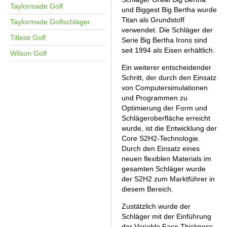
Taylormade Golf
GOLFSCHLÄGER
und Biggest Big Bertha wurde
ACCESSOIRES
SHAFTS
EVENTS
Titan als Grundstoff
Taylormade Golfschläger
BAGS
TRAININGSHILFEN
DEMOSCHLÄGER
verwendet. Die Schläger der
GOLFKURSE
Titleist Golf
TROLLIES
Serie Big Bertha Irons sind
MONTAGE
EVENTS
seit 1994 als Eisen erhältlich.
Wilson Golf
BÄLLE
ANFRAGE
Ein weiterer entscheidender
SCHUHE
Schritt, der durch den Einsatz
GUTSCHEINE
BEKLEIDUNG
von Computersimulationen
und Programmen zu
HANDSCHUHE
Optimierung der Form und
Schlägeroberfläche erreicht
ZUBEHÖR
wurde, ist die Entwicklung der
Core S2H2-Technologie.
Durch den Einsatz eines
neuen flexiblen Materials im
gesamten Schläger wurde
der S2H2 zum Marktführer in
diesem Bereich.
Zustätzlich wurde der
Schläger mit der Einführung
der Variable Face Thickness