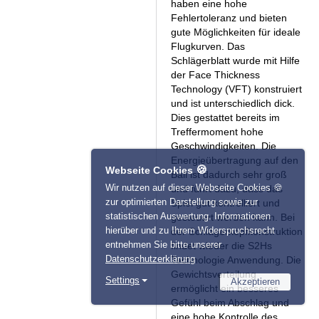
haben eine hohe
Fehlertoleranz und bieten
gute Möglichkeiten für ideale
Flugkurven. Das
Schlägerblatt wurde mit Hilfe
der Face Thickness
Technology (VFT) konstruiert
und ist unterschiedlich dick.
Dies gestattet bereits im
Treffermoment hohe
Geschwindigkeiten. Die
Energieübertragung auf den
🍪
Webseite Cookies
Ball ist dadurch sehr groß
Wir nutzen auf dieser Webseite Cookies 🍪
und führt dazu, dass das
zur optimierten Darstellung sowie zur
Spiel gut kontrolliert und
statistischen Auswertung. Informationen
gesteuert werden kann. Bei
hierüber und zu Ihrem Widerspruchsrecht
der Schlägerkopfkonstruktion
entnehmen Sie bitte unserer
findet wieder die S2Hs
Datenschutzerklärung
Technologie Anwendung. Die
Gewichtsverteilung
Settings
Akzeptieren
ermöglicht ein besseres
Necessary
Name
Provider
Gefühl beim Abschlag und
Statistics
eine hohe Kontrolle des