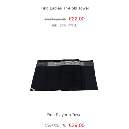
Ping Ladies Tri-Fold Towel
€22,00
UVP €24,00
inkl. 19% MwSt.
Halten Sie Ihre Schläger und Golfausrüstung mit dem dreifach
gefalteten Ladies Tri-Fold sauber und trocken, um den perfekten
Schlag zu...
Ping Player`s Towel
€29,00
UVP €32,00