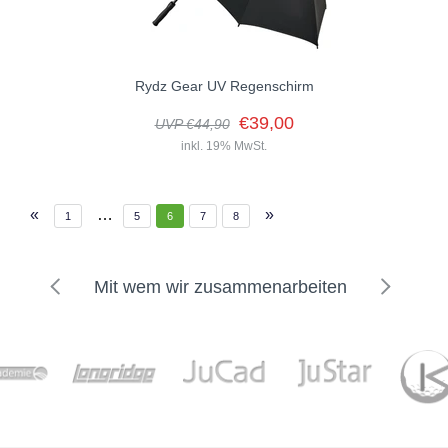
Rydz Gear UV Regenschirm
€39,00
UVP €44,90
inkl. 19% MwSt.
«
…
»
1
5
6
7
8
Mit wem wir zusammenarbeiten
Der Regenschirm ist mit praktischen Klettverschlussbändern
ausgestattet, die eine sichere Aufbewahrung ermöglichen und den
Schirm sauber sowie ordentlich zusammenhalten. Dank...