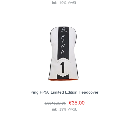
inkl. 19% MwSt.
Das Player’s Towel ist mit seinen großzügigen Maßen von 112 cm x
53 cm ein echtes Multitalent auf dem Golfplatz....
Ping PP58 Limited Edition Headcover
€35,00
UVP €39,00
inkl. 19% MwSt.