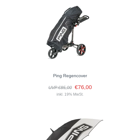
Limited Edition PP58 Headcover Polyurethan mit orangefarbenem
Filzfutter
Ping Regencover
€76,00
UVP €85,00
inkl. 19% MwSt.
Das Ping Regencover wurde entwickelt, um Ihre Golfschläger und
das Bag auch bei schlechten Wetterbedingungen vor Nässe und