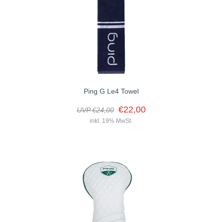
Der PING-Golfschirm für Damen ist in Marineblau und Gold
gehalten und passt zu den G Le3-Damenschlägern und -
Accessoires. Dieser 62-Zoll-Regenschirm...
Ping G Le4 Towel
€22,00
UVP €24,00
inkl. 19% MwSt.
Das Ping G Le4 Towel ist ein hochwertiges Golfhandtuch, das
speziell für anspruchsvolle Golferinnen entwickelt wurde. Es
überzeugt durch seine...