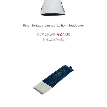
Ping Heritage Limited Edition Headcover
€27,00
UVP €30,00
inkl. 19% MwSt.
Der saubere, raffinierte Look, der sich durch ein PING-Schild und
ein genähtes Rautensteppmuster auszeichnet, schützt Sie vor der
Kopfbedeckung, die...