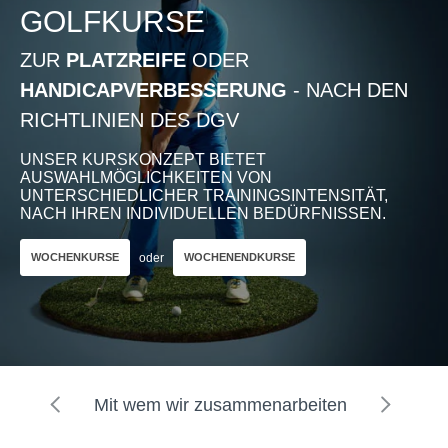
GOLFKURSE
ZUR
PLATZREIFE
ODER
HANDICAPVERBESSERUNG
- NACH DEN
RICHTLINIEN DES DGV
UNSER KURSKONZEPT BIETET
AUSWAHLMÖGLICHKEITEN VON
UNTERSCHIEDLICHER TRAININGSINTENSITÄT,
NACH IHREN INDIVIDUELLEN BEDÜRFNISSEN.
oder
WOCHENKURSE
WOCHENENDKURSE
Garmin Approach R10
€489,00
UVP €549,00
inkl. 19% MwSt.
Mit wem wir zusammenarbeiten