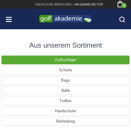
FACHLICHE
BERATUNG:
+49 (0)9405 957 570
0
Aus unserem Sortiment
Golfschläger
Bridgestone JGR Driver 2018
Schuhe
Cobra King F8+ Driver
Bags
Titleist Pro V1x mit gratis Schriftaufdruck
Bälle
Bennington Waterproof QO14 Sport Cartbag
Trollies
Handschuhe
Bekleidung