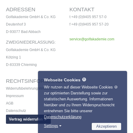
ADRESSEN
KONTAKT
Golfakademie GmbH & Co. KG
t +49 (0)9405 957 57-0
Deutenhof 3
f +49 (0)9405 957 57-20
Garmin Approach S70 - 42mm
D-93077 Bad Abbach
€539,00
UVP €599,00
service@golfakademie.com
ZWEIGNIEDERLASSUNG:
inkl. 19% MwSt.
Golfakademie GmbH & Co. KG
Kötzing 1
D-83339 Chieming
🍪
Webseite Cookies
RECHTSINFORMATION
Wir nutzen auf dieser Webseite Cookies 🍪
Widerrufsbelehrung/Widerrufsformular
zur optimierten Darstellung sowie zur
Impressum
statistischen Auswertung. Informationen
AGB
hierüber und zu Ihrem Widerspruchsrecht
entnehmen Sie bitte unserer
Datenschutz
Datenschutzerklärung
Vertrag widerrufen ►
Settings
Akzeptieren
Bushnell Tour V6 Shift